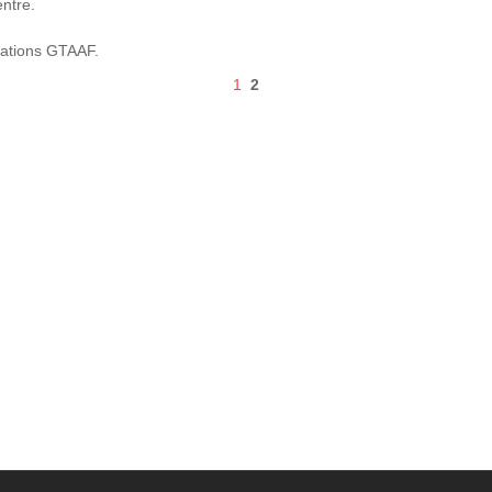
entre.
mations GTAAF.
1
2