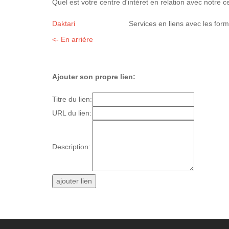
Quel est votre centre d'intéret en relation avec notre c
Daktari
Services en liens avec les for
<- En arrière
Ajouter son propre lien:
Titre du lien:
URL du lien:
Description: