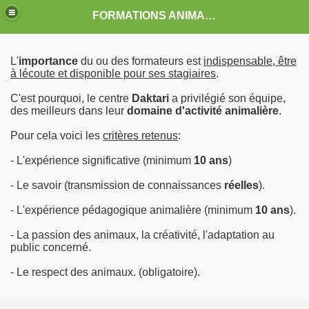
FORMATIONS ANIMALIERES DAKTARI-GTAAF
L'
importance
du ou des formateurs est
indispensable, être
à lécoute et disponible pour ses stagiaires
.
C'est pourquoi, le centre
Daktari
a privilégié son équipe,
des meilleurs dans leur
domaine d'activité animalière
.
Pour cela voici les
critères retenus
:
- L'expérience significative (minimum
10 ans
)
- Le savoir (transmission de connaissances
réelles
).
PRISES
- L'expérience pédagogique animalière (minimum
10 ans
).
- La passion des animaux, la créativité, l'adaptation au
public concerné.
- Le respect des animaux. (obligatoire).
AAF