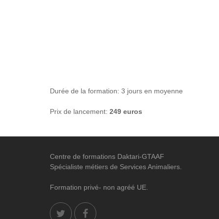
Durée de la formation: 3 jours en moyenne
Prix de lancement:
2
49 euros
Centre de formations Daktari-GTAAF
Spécialiste métiers de Services Animaliers.
Formation privé- non agréé UE.