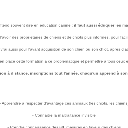
tend souvent dire en éducation canine :
il faut aussi éduquer les ma
e d'avoir des propriétaires de chiens et de chiots plus informés, pour facil
vrai aussi pour l'avant acquisition de son chien ou son chiot, aprés d'adop
en place cette formation à ce problèmatique et permettre à tous ceux et 
on à distance, inscriptions tout l'année, chaqu'un apprend à son 
- Apprendre à respecter d'avantage ces animaux (les chiots, les chiens
- Connaitre la maltraitance invisible
- Prendre connaissance des
60
mesures en faveur des chiens