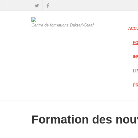
Centre de formations Daktari-Gtaaf
ACC
FO
IN
LI
PR
Formation des nou