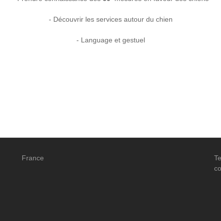
- Découvrir les services autour du chien
- Language et gestuel
France
Te
co